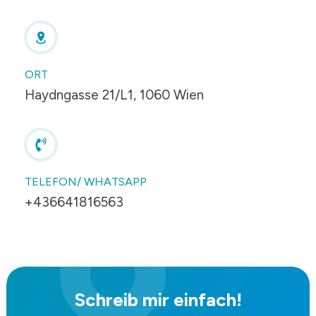
ORT
Haydngasse 21/L1, 1060 Wien
TELEFON/ WHATSAPP
+436641816563
Schreib mir einfach!